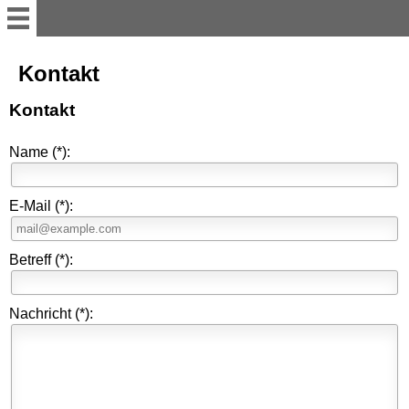
Aktuelles
Kontakt
Kontakt
Übersicht
Name
(*)
:
Vereinsvorstand
E-Mail
(*)
:
Vereinsgruppen
Betreff
(*)
:
Vereinshaus
Nachricht
(*)
:
Projekte
Auszeichnungen