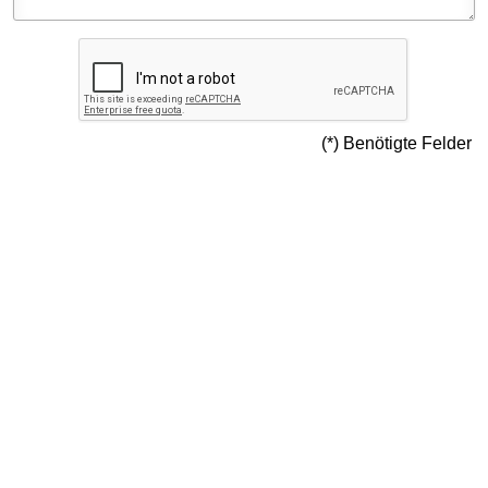
Satzung/Formulare
Vereinschronik
(*)
Benötigte Felder
Vereinshymne
Jubiläumswoche 2008
500 Jahre Marienberg 2022
Fotogalerie
Mitgliederbereich
Sponsoren