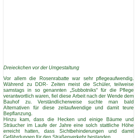
Satzung/Formulare
Vereinschronik
Vereinshymne
Jubiläumswoche 2008
Dreieckchen vor der Umgestaltung
Vor allem die Rosenrabatte war sehr pflegeaufwendig.
500 Jahre Marienberg 2022
Während zu DDR- Zeiten meist die Schüler, teilweise
samstags in so genannten „Subbotniks“ für die Pflege
verantwortlich waren, fiel diese Arbeit nach der Wende dem
Fotogalerie
Bauhof zu. Verständlicherweise suchte man bald
Alternativen für diese zeitaufwendige und damit teure
Bepflanzung.
Mitgliederbereich
Hinzu kam, dass die Hecken und einige Bäume und
Sträucher im Laufe der Jahre eine solch stattliche Höhe
erreicht hatten, dass Sichtbehinderungen und damit
Sponsoren
Gefährdungen für den Straßenverkehr bestanden.