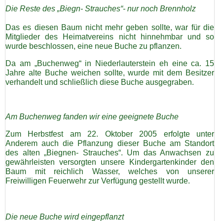
Die Reste des „Biegn- Strauches“- nur noch Brennholz
Satzung/Formulare
Das es diesen Baum nicht mehr geben sollte, war für die
Mitglieder des Heimatvereins nicht hinnehmbar und so
Vereinschronik
wurde beschlossen, eine neue Buche zu pflanzen.
Da am „Buchenweg“ in Niederlauterstein eh eine ca. 15
Vereinshymne
Jahre alte Buche weichen sollte, wurde mit dem Besitzer
verhandelt und schließlich diese Buche ausgegraben.
Jubiläumswoche 2008
Am Buchenweg fanden wir eine geeignete Buche
500 Jahre Marienberg 2022
Zum Herbstfest am 22. Oktober 2005 erfolgte unter
Anderem auch die Pflanzung dieser Buche am Standort
des alten „Biegnen- Strauches“. Um das Anwachsen zu
Fotogalerie
gewährleisten versorgten unsere Kindergartenkinder den
Baum mit reichlich Wasser, welches von unserer
Freiwilligen Feuerwehr zur Verfügung gestellt wurde.
Mitgliederbereich
Sponsoren
Die neue Buche wird eingepflanzt