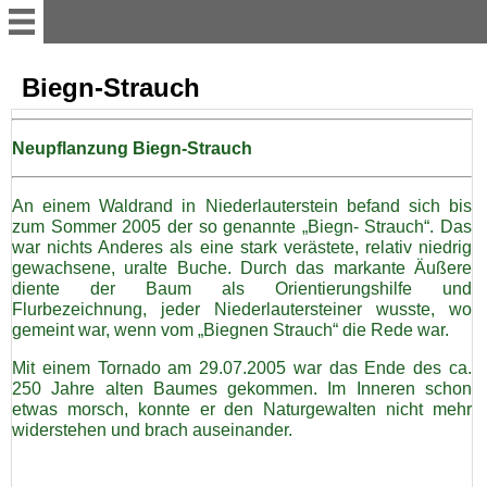
Aktuelles
Biegn-Strauch
Übersicht
Neupflanzung Biegn-Strauch
Vereinsvorstand
An einem Waldrand in Niederlauterstein befand sich bis
zum Sommer 2005 der so genannte „Biegn- Strauch“. Das
war nichts Anderes als eine stark verästete, relativ niedrig
Vereinsgruppen
gewachsene, uralte Buche. Durch das markante Äußere
diente der Baum als Orientierungshilfe und
Flurbezeichnung, jeder Niederlautersteiner wusste, wo
Vereinshaus
gemeint war, wenn vom „Biegnen Strauch“ die Rede war.
Mit einem Tornado am 29.07.2005 war das Ende des ca.
250 Jahre alten Baumes gekommen. Im Inneren schon
Projekte
etwas morsch, konnte er den Naturgewalten nicht mehr
widerstehen und brach auseinander.
Auszeichnungen