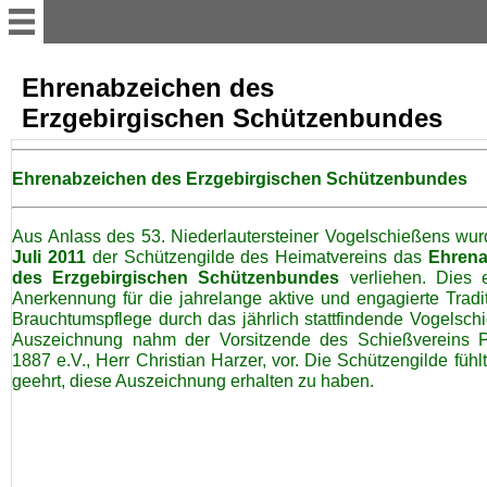
Aktuelles
Ehrenabzeichen des
Erzgebirgischen Schützenbundes
Übersicht
Ehrenabzeichen des Erzgebirgischen Schützenbundes
Vereinsvorstand
Aus Anlass des 53. Niederlautersteiner Vogelschießens w
Juli 2011
der Schützengilde des Heimatvereins das
Ehrena
Vereinsgruppen
des Erzgebirgischen Schützenbundes
verliehen. Dies e
Anerkennung für die jahrelange aktive und engagierte Tradi
Brauchtumspflege durch das jährlich stattfindende Vogelsch
Vereinshaus
Auszeichnung nahm der Vorsitzende des Schießvereins 
1887 e.V., Herr Christian Harzer, vor. Die Schützengilde fühlt
geehrt, diese Auszeichnung erhalten zu haben.
Projekte
Auszeichnungen