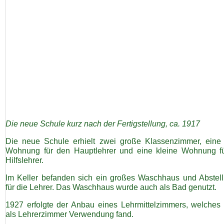
Satzung/Formulare
Vereinschronik
Vereinshymne
Jubiläumswoche 2008
Die neue Schule kurz nach der Fertigstellung, ca. 1917
500 Jahre Marienberg 2022
Die neue Schule erhielt zwei große Klassenzimmer, eine
Wohnung für den Hauptlehrer und eine kleine Wohnung f
Fotogalerie
Hilfslehrer.
Im Keller befanden sich ein großes Waschhaus und Abstel
für die Lehrer. Das Waschhaus wurde auch als Bad genutzt.
Mitgliederbereich
1927 erfolgte der Anbau eines Lehrmittelzimmers, welches 
als Lehrerzimmer Verwendung fand.
Sponsoren