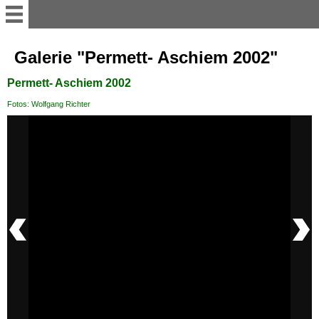
Aktuelles
Galerie "Permett- Aschiem 2002"
Permett- Aschiem 2002
Übersicht
Fotos: Wolfgang Richter
Vereinsvorstand
Vereinsgruppen
Vereinshaus
Projekte
Auszeichnungen